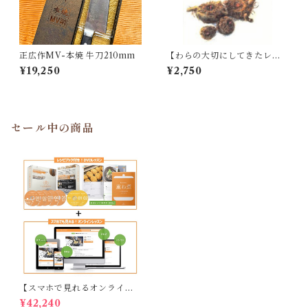
正広作MV-本焼 牛刀210mm
【わらの大切にしてきたレシ
ピ満載】わらの料理
¥19,250
¥2,750
セール中の商品
【スマホで見れるオンライン
版（30000円）付き】わらの
¥42,240