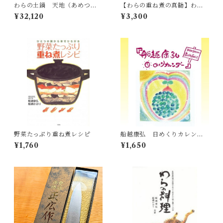
わらの土鍋 天地（あめつ
【わらの重ね煮の真髄】わら
ち）
のごはん
¥32,120
¥3,300
野菜たっぷり重ね煮レシピ
船越康弘 日めくりカレンダ
ー
¥1,760
¥1,650