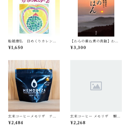
船越康弘 日めくりカレンダ
【わらの重ね煮の真髄】わら
ー
のごはん
¥1,650
¥3,300
玄米コーヒーメモリザ ティ
玄米コーヒー メモリザ 顆粒
ーバッグタイプ 120g
スティックタイプ 2g×30本
¥2,484
¥2,268