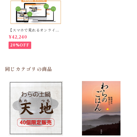
【スマホで見れるオンライン
版（30000円）付き】わらの
¥42,240
重ね煮料理教室 DVD&COO
KBOOK
20%OFF
同じカテゴリの商品