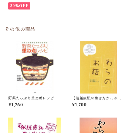
重ね煮料理教室 DVD&COO
KBOOK
20%OFF
その他の商品
野菜たっぷり重ね煮レシピ
【船越康弘の生き方がわかる
本】わらのお話
¥1,760
¥1,700