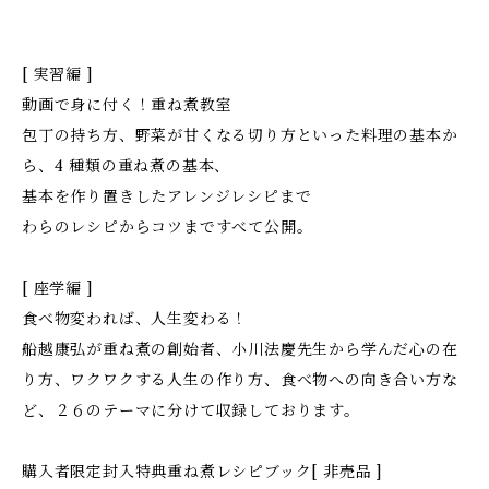
[ 実習編 ]
動画で身に付く！重ね煮教室
包丁の持ち方、野菜が甘くなる切り方といった料理の基本か
ら、4 種類の重ね煮の基本、
基本を作り置きしたアレンジレシピまで
わらのレシピからコツまですべて公開。
[ 座学編 ]
食べ物変われば、人生変わる！
船越康弘が重ね煮の創始者、小川法慶先生から学んだ心の在
り方、ワクワクする人生の作り方、食べ物への向き合い方な
ど、２６のテーマに分けて収録しております。
購入者限定封入特典重ね煮レシピブック[ 非売品 ]